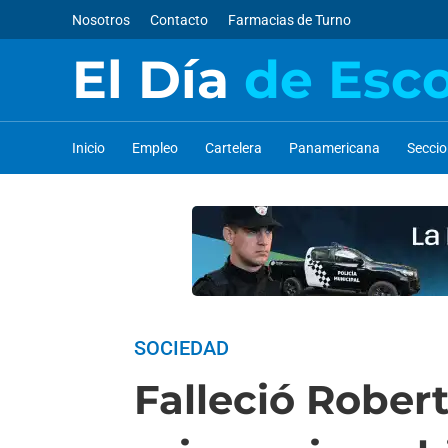
Nosotros
Contacto
Farmacias de Turno
El Día
de Esc
Inicio
Empleo
Cartelera
Panamericana
Secci
SOCIEDAD
Falleció Robert