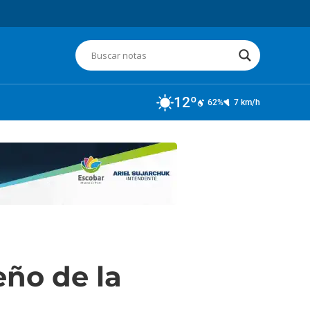
12º
62%
7 km/h
eño de la