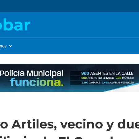
obar
ones
o Artiles, vecino y du