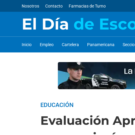
Nosotros
Contacto
Farmacias de Turno
El Día
de Esc
Inicio
Empleo
Cartelera
Panamericana
Secci
EDUCACIÓN
Evaluación Apr