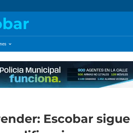
obar
ones
ender: Escobar sigue