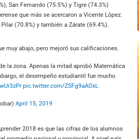
7%), San Fernando (75.5%) y Tigre (74.3%)
aerense que más se acercaron a Vicente López.
 Pilar (70.8%) y también a Zárate (69.4%).
e muy abajo, pero mejoró sus calificaciones.
s de la zona. Apenas la mitad aprobó Matemática
embargo, el desempeño estudiantil fue mucho
jwUr3zPr
pic.twitter.com/ZSFg9aAOxL
cobar)
April 15, 2019
Aprender 2018 es que las cifras de los alumnos
 promedio nacional y provincial. A nivel país,