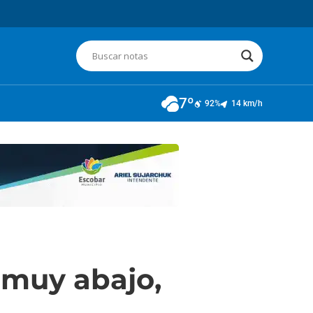
7º
92%
14 km/h
 muy abajo,