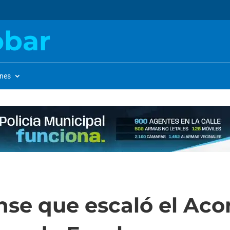
obar
ones
nse que escaló el Ac