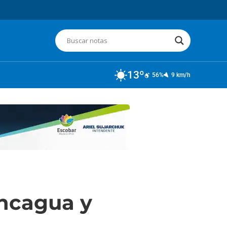
13º
56%
9 km/h
oncagua y