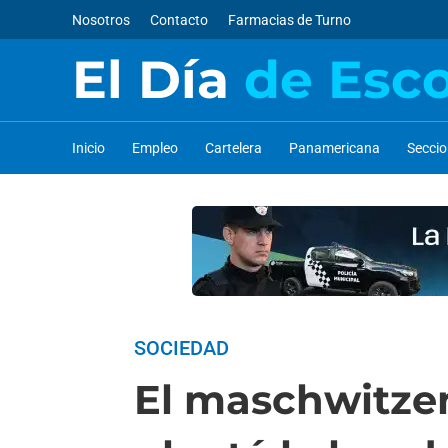
Nosotros
Contacto
Farmacias de Turno
El Día
de Esc
Inicio
Empleo
Cartelera
Panamericana
Secci
SOCIEDAD
El maschwitze