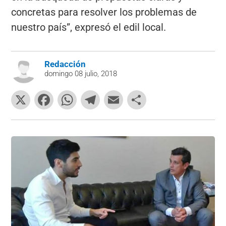
concretas para resolver los problemas de
nuestro país”, expresó el edil local.
Redacción
domingo 08 julio, 2018
X
F
W
T
E
C
a
h
el
m
o
c
at
e
ai
m
e
s
gr
l
p
b
A
a
ar
o
p
m
tir
o
p
k