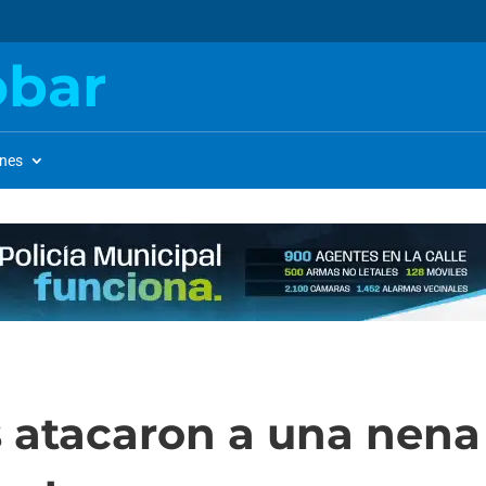
obar
ones
s atacaron a una nena