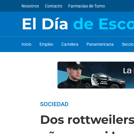
Nosotros
Contacto
Farmacias de Turno
El Día
de Esc
Inicio
Empleo
Cartelera
Panamericana
Secci
SOCIEDAD
Dos rottweiler