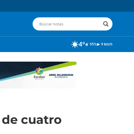
4º
95%
9 km/h
 de cuatro