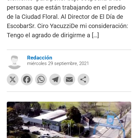
personas que están trabajando en el predio
de la Ciudad Floral. Al Director de El Día de
EscobarSr. Ciro YacuzziDe mi consideración:
Tengo el agrado de dirigirme a […]
Redacción
miércoles 29 septiembre, 2021
X
F
W
T
E
C
a
h
el
m
o
c
at
e
ai
m
e
s
gr
l
p
b
A
a
ar
o
p
m
tir