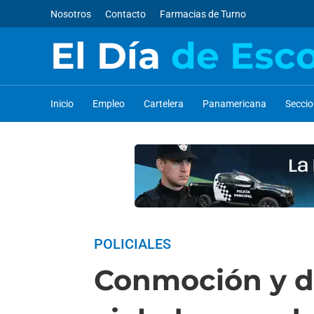
Nosotros
Contacto
Farmacias de Turno
El Día
de Esc
Inicio
Empleo
Cartelera
Panamericana
Secci
POLICIALES
Conmoción y du