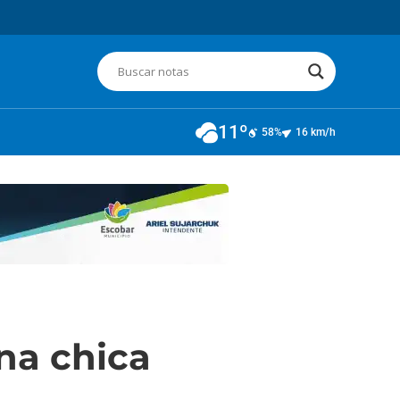
11º
58%
16 km/h
na chica