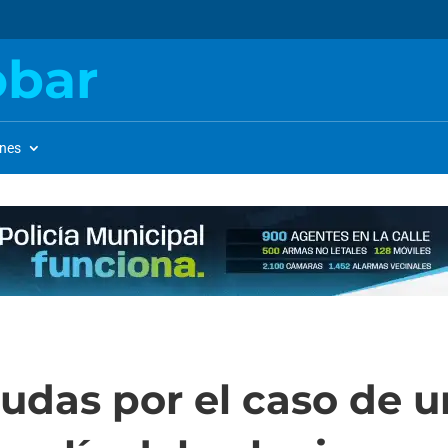
obar
ones
das por el caso de u