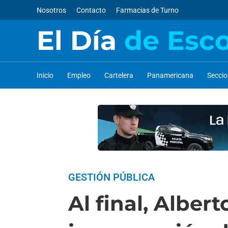
Nosotros
Contacto
Farmacias de Turno
El Día
de Esc
Inicio
Empleo
Cartelera
Panamericana
Secci
GESTIÓN PÚBLICA
Al final, Alber