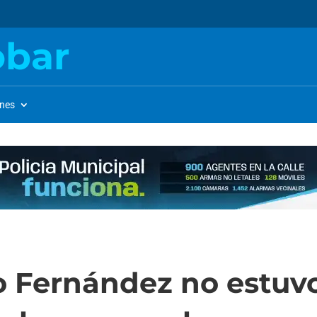
obar
ones
to Fernández no estuvo