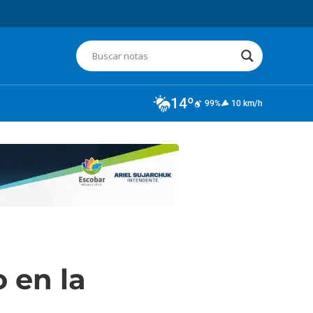
14º
99%
10 km/h
 en la