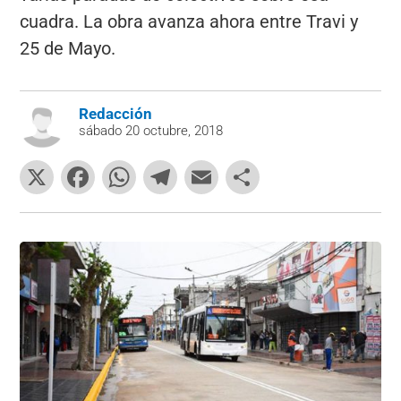
cuadra. La obra avanza ahora entre Travi y
25 de Mayo.
Redacción
sábado 20 octubre, 2018
X
F
W
T
E
C
a
h
el
m
o
c
at
e
ai
m
e
s
gr
l
p
b
A
a
ar
o
p
m
tir
o
p
k