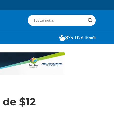
8º
84%
10 km/h
 de $12