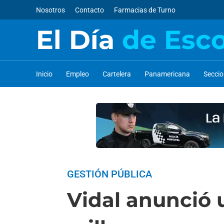
Nosotros
Contacto
Farmacias de Turno
El Día
de Esc
Inicio
Empleo
Cartelera
Panamericana
Secci
GESTIÓN PÚBLICA
Vidal anunció