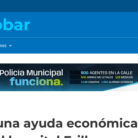
obar
ones
 una ayuda económica