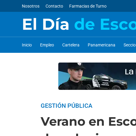
Nosotros
Contacto
Farmacias de Turno
El Día
de Esc
Inicio
Empleo
Cartelera
Panamericana
Secci
GESTIÓN PÚBLICA
Verano en Esco