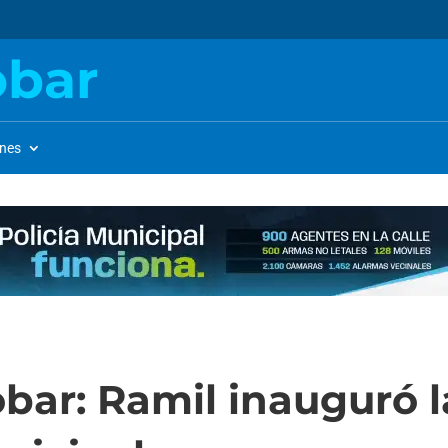
obar
ones
bar: Ramil inauguró 