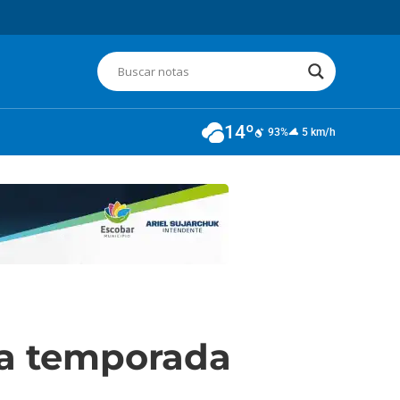
14º
93%
5 km/h
la temporada