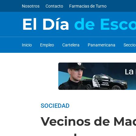
Nosotros
Contacto
Farmacias de Turno
El Día
de Esc
Inicio
Empleo
Cartelera
Panamericana
Secci
SOCIEDAD
Vecinos de Maq