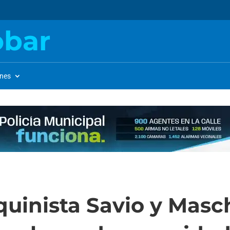
obar
ones
uinista Savio y Masc