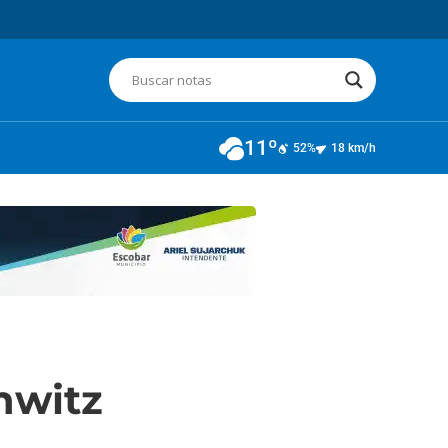
11º
52%
18 km/h
hwitz