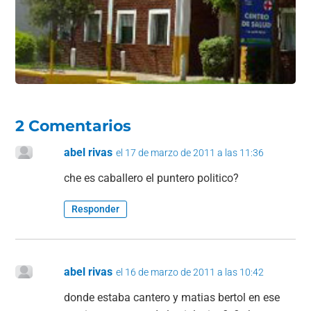
k
2 Comentarios
abel rivas
el 17 de marzo de 2011 a las 11:36
che es caballero el puntero politico?
Responder
abel rivas
el 16 de marzo de 2011 a las 10:42
donde estaba cantero y matias bertol en ese