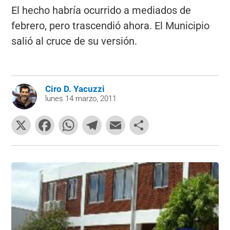
El hecho habría ocurrido a mediados de
febrero, pero trascendió ahora. El Municipio
salió al cruce de su versión.
Ciro D. Yacuzzi
lunes 14 marzo, 2011
X
F
W
T
E
C
a
h
el
m
o
c
at
e
ai
m
e
s
gr
l
p
b
A
a
ar
o
p
m
tir
o
p