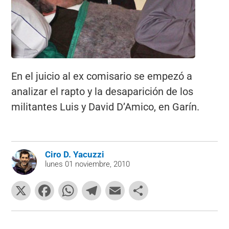
En el juicio al ex comisario se empezó a
analizar el rapto y la desaparición de los
militantes Luis y David D’Amico, en Garín.
Ciro D. Yacuzzi
lunes 01 noviembre, 2010
X
F
W
T
E
C
a
h
el
m
o
c
at
e
ai
m