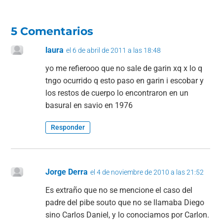
e
s
gr
l
p
b
A
a
ar
5 Comentarios
o
p
m
tir
laura
el 6 de abril de 2011 a las 18:48
o
p
yo me refierooo que no sale de garin xq x lo q
k
tngo ocurrido q esto paso en garin i escobar y
los restos de cuerpo lo encontraron en un
basural en savio en 1976
Responder
Jorge Derra
el 4 de noviembre de 2010 a las 21:52
Es extraño que no se mencione el caso del
padre del pibe souto que no se llamaba Diego
sino Carlos Daniel, y lo conociamos por Carlon.