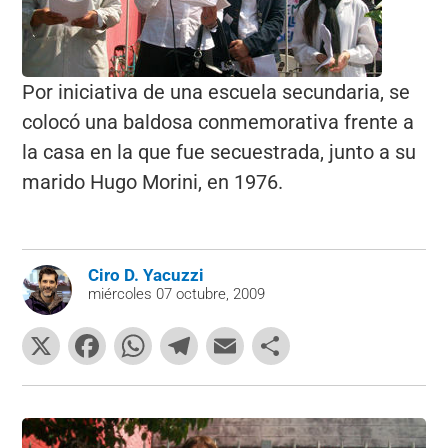
Por iniciativa de una escuela secundaria, se
colocó una baldosa conmemorativa frente a
la casa en la que fue secuestrada, junto a su
marido Hugo Morini, en 1976.
Ciro D. Yacuzzi
miércoles 07 octubre, 2009
X
F
W
T
E
C
a
h
el
m
o
c
at
e
ai
m
e
s
gr
l
p