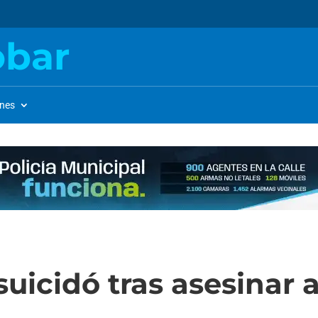
obar
ones
uicidó tras asesinar a