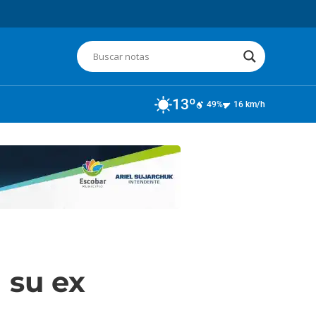
13º
49%
16 km/h
 su ex