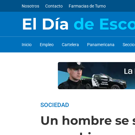
Nosotros
Contacto
Farmacias de Turno
El Día
de Esc
Inicio
Empleo
Cartelera
Panamericana
Secci
SOCIEDAD
Un hombre se s