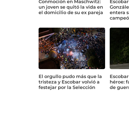
Conmoción en Maschwitz:
Escobar
un joven se quitó la vida en
Gonzále
el domicilio de su ex pareja
entera s
campeó
El orgullo pudo más que la
Escobar
tristeza y Escobar volvió a
héroe: f
festejar por la Selección
de guer