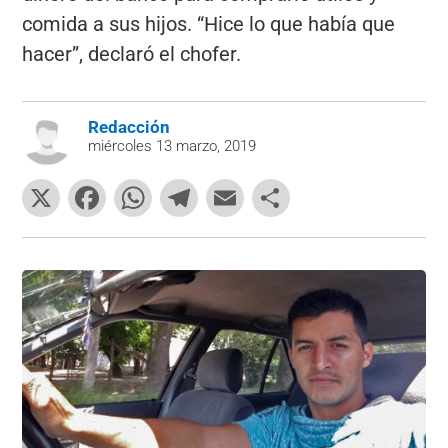
comida a sus hijos. “Hice lo que había que
hacer”, declaró el chofer.
Redacción
miércoles 13 marzo, 2019
X
F
W
T
E
C
a
h
el
m
o
c
at
e
ai
m
e
s
gr
l
p
b
A
a
ar
o
p
m
tir
o
p
k