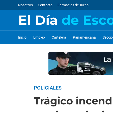
Nosotros
Contacto
Farmacias de Turno
El Día
de Esc
Inicio
Empleo
Cartelera
Panamericana
Secci
POLICIALES
Trágico incend