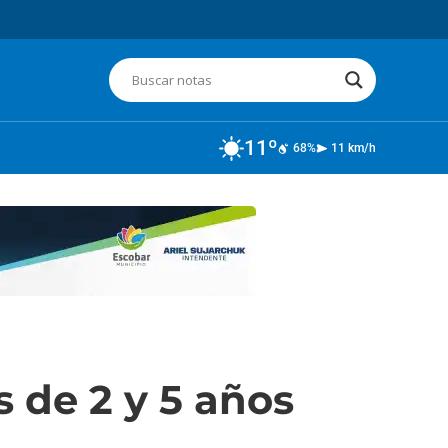
11º
68%
11 km/h
 de 2 y 5 años