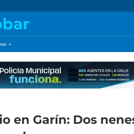
obar
ones
io en Garín: Dos nenes