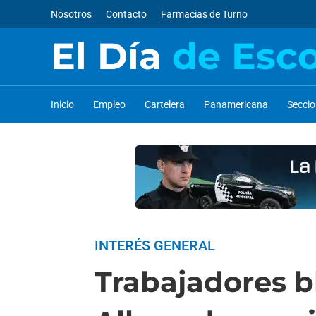
Nosotros
Contacto
Farmacias de Turno
El Día
de Esc
Inicio
Empleo
Cartelera
Panamericana
Secci
INTERÉS GENERAL
Trabajadores b