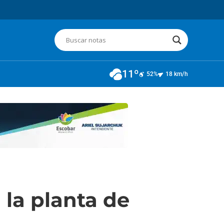
11º
52%
18 km/h
 la planta de