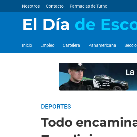
Nosotros
Contacto
Farmacias de Turno
El Día
de Esc
Inicio
Empleo
Cartelera
Panamericana
Secci
DEPORTES
Todo encamina