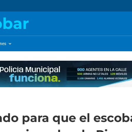
obar
ones
do para que el escob