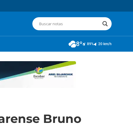
8º
89%
20 km/h
arense Bruno