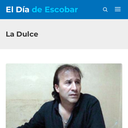
El Día
de Escobar
La Dulce