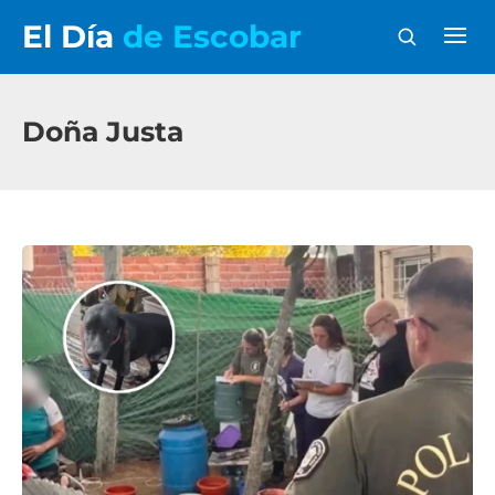
El Día
de Escobar
Doña Justa