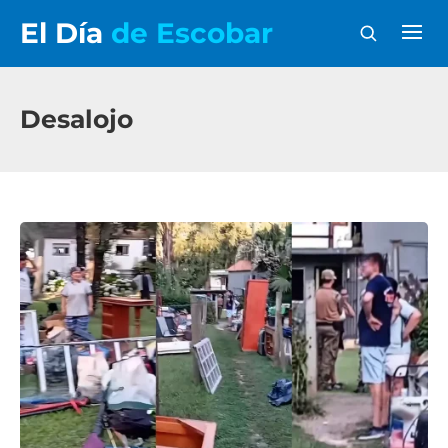
El Día
de Escobar
Desalojo