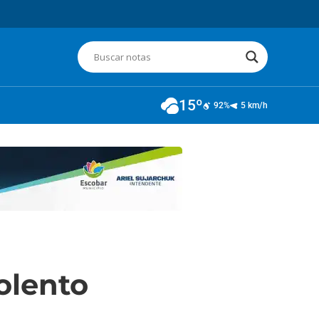
15º
92%
5 km/h
iolento