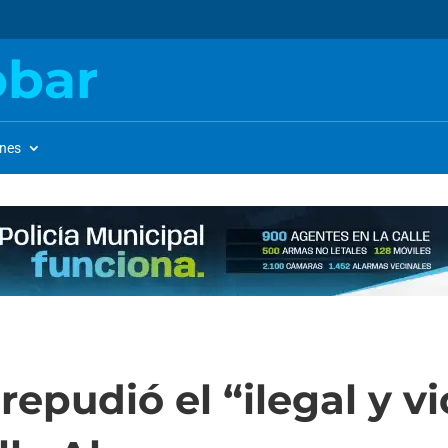
obar
ones
repudió el “ilegal y v