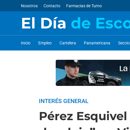
Nosotros
Contacto
Farmacias de Turno
El Día
de Esc
Inicio
Empleo
Cartelera
Panamericana
Secci
INTERÉS GENERAL
Pérez Esquivel 