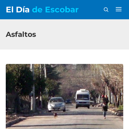
El Día
de Escobar
Asfaltos