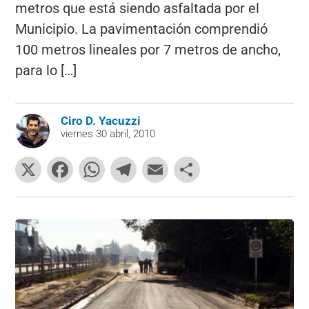
metros que está siendo asfaltada por el
Municipio. La pavimentación comprendió
100 metros lineales por 7 metros de ancho,
para lo […]
Ciro D. Yacuzzi
viernes 30 abril, 2010
X
F
W
T
E
C
a
h
el
m
o
c
at
e
ai
m
e
s
gr
l
p
b
A
a
ar
o
p
m
tir
o
p