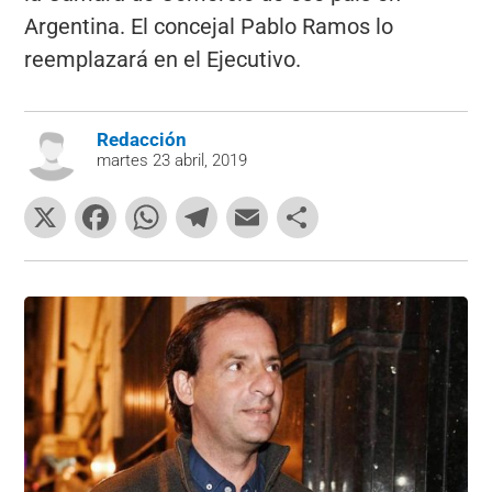
Argentina. El concejal Pablo Ramos lo
reemplazará en el Ejecutivo.
Redacción
martes 23 abril, 2019
X
F
W
T
E
C
a
h
el
m
o
c
at
e
ai
m
e
s
gr
l
p
b
A
a
ar
o
p
m
tir
o
p
k