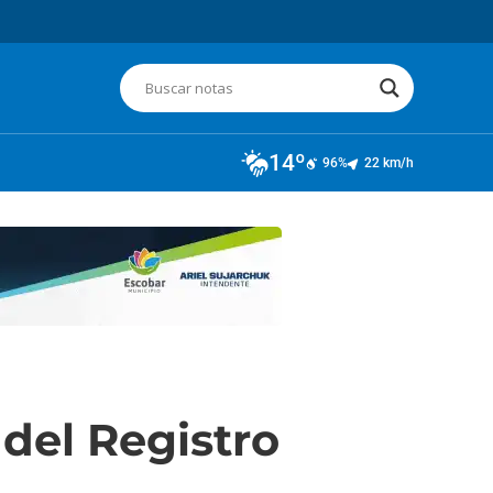
14º
96%
22 km/h
 del Registro