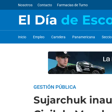
Nosotros
Contacto
Farmacias de Turno
El Día
de Esc
Inicio
Empleo
Cartelera
Panamericana
Secci
GESTIÓN PÚBLICA
Sujarchuk inau