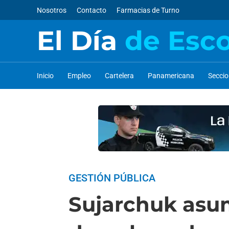
Nosotros
Contacto
Farmacias de Turno
El Día
de Esc
Inicio
Empleo
Cartelera
Panamericana
Secci
GESTIÓN PÚBLICA
Sujarchuk asum