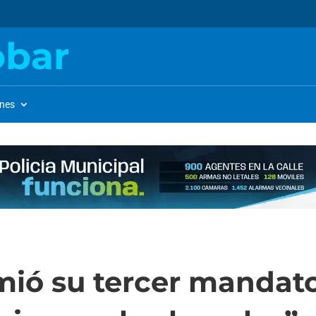
obar
ones
ió su tercer mandato