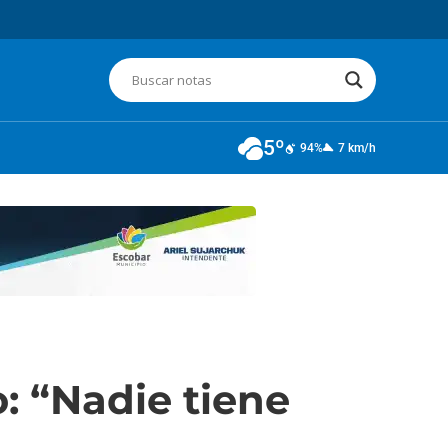
5º
94%
7 km/h
: “Nadie tiene