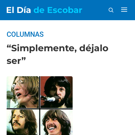
El Día
de Escobar
COLUMNAS
“Simplemente, déjalo
ser”