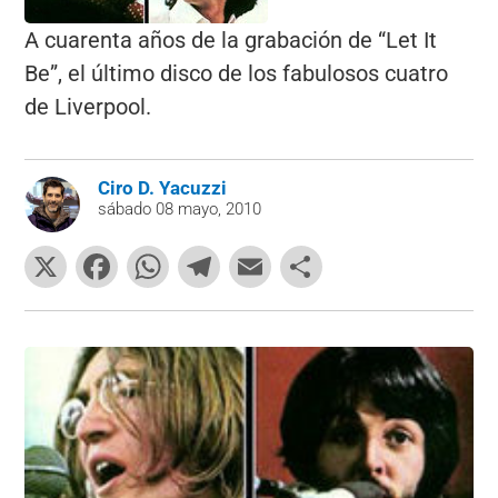
A cuarenta años de la grabación de “Let It
Be”, el último disco de los fabulosos cuatro
de Liverpool.
Ciro D. Yacuzzi
sábado 08 mayo, 2010
X
F
W
T
E
C
a
h
el
m
o
c
at
e
ai
m
e
s
gr
l
p
b
A
a
ar
o
p
m
tir
o
p