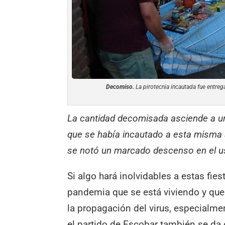
Decomiso.
La pirotecnia incautada fue entreg
La cantidad decomisada asciende a un
que se había incautado a esta misma 
se notó un marcado descenso en el us
Si algo hará inolvidables a estas fies
pandemia que se está viviendo y que 
la propagación del virus, especialme
el partido de Escobar también se da o