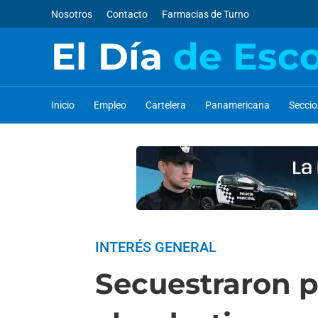
Nosotros
Contacto
Farmacias de Turno
El Día
de Esc
Inicio
Empleo
Cartelera
Panamericana
Secci
INTERÉS GENERAL
Secuestraron p