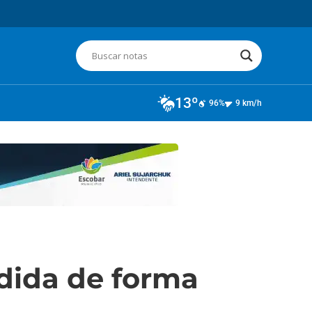
13º
96%
9 km/h
ndida de forma