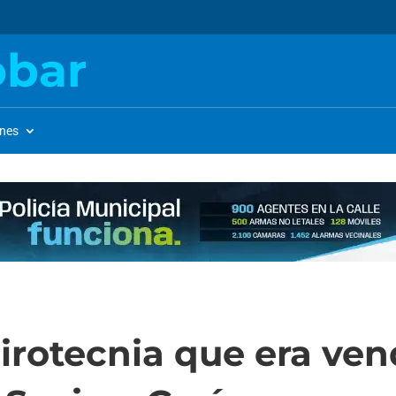
obar
ones
irotecnia que era ve