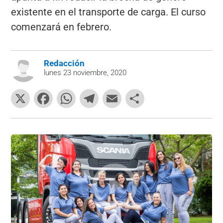
existente en el transporte de carga. El curso
comenzará en febrero.
Redacción
lunes 23 noviembre, 2020
X
F
W
T
E
C
a
h
el
m
o
c
at
e
ai
m
e
s
gr
l
p
b
A
a
ar
o
p
m
tir
o
p
k