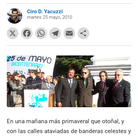
Ciro D. Yacuzzi
martes 25 mayo, 2010
X
F
W
T
E
C
a
h
el
m
o
c
at
e
ai
m
e
s
gr
l
p
b
A
a
ar
o
p
m
tir
o
p
k
En una mañana más primaveral que otoñal, y
con las calles ataviadas de banderas celestes y