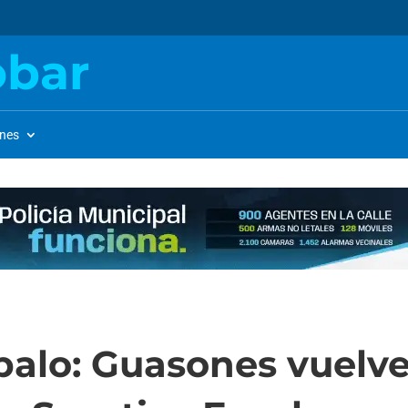
obar
ones
l palo: Guasones vuelve