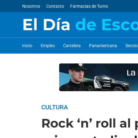
Nosotros
Contacto
Farmacias de Turno
El Día
de Esc
Inicio
Empleo
Cartelera
Panamericana
Secci
CULTURA
Rock ‘n’ roll a