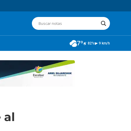
7º
82%
9 km/h
 al