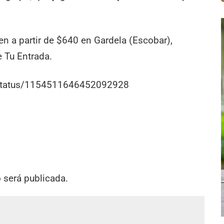
n a partir de $640 en Gardela (Escobar),
e Tu Entrada.
r/status/1154511646452092928
o será publicada.