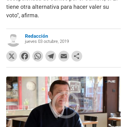
tiene otra alternativa para hacer valer su
voto", afirma.
Redacción
jueves 03 octubre, 2019
X
F
W
T
E
C
a
h
el
m
o
c
at
e
ai
m
e
s
gr
l
p
b
A
a
ar
o
p
m
tir
o
p
k