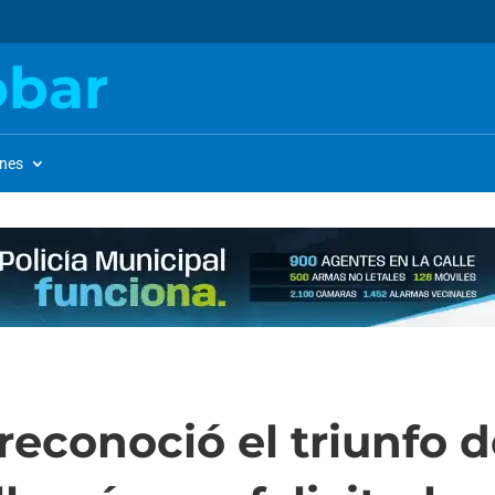
obar
ones
econoció el triunfo d