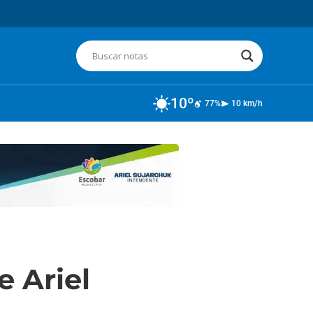
10º
77%
10 km/h
e Ariel