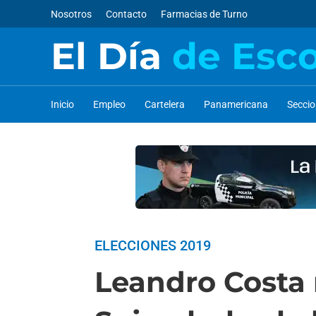
Nosotros
Contacto
Farmacias de Turno
El Día
de Esc
Inicio
Empleo
Cartelera
Panamericana
Secci
ELECCIONES 2019
Leandro Costa r