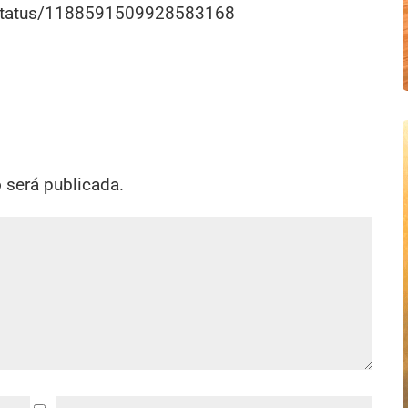
r/status/1188591509928583168
o será publicada.