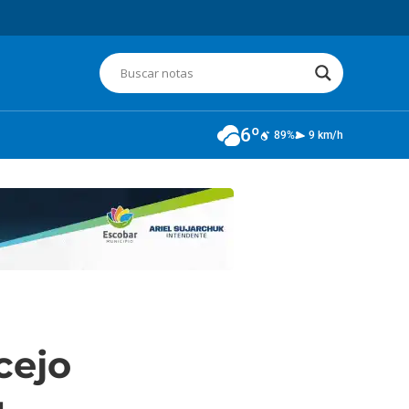
6º
89%
9 km/h
cejo