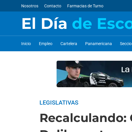
Nosotros
Contacto
Farmacias de Turno
El Día
de Esc
Inicio
Empleo
Cartelera
Panamericana
Secci
LEGISLATIVAS
Recalculando: