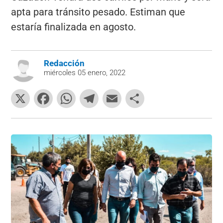
apta para tránsito pesado. Estiman que
estaría finalizada en agosto.
Redacción
miércoles 05 enero, 2022
X
F
W
T
E
C
a
h
el
m
o
c
at
e
ai
m
e
s
gr
l
p
b
A
a
ar
o
p
m
tir
o
p
k