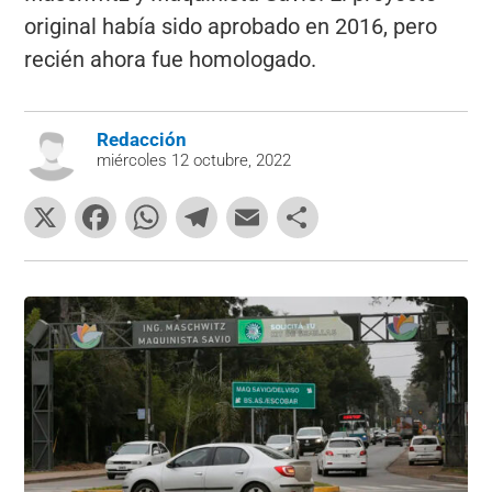
original había sido aprobado en 2016, pero
recién ahora fue homologado.
Redacción
miércoles 12 octubre, 2022
X
F
W
T
E
C
a
h
el
m
o
c
at
e
ai
m
e
s
gr
l
p
b
A
a
ar
o
p
m
tir
o
p
k