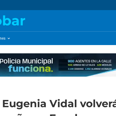
obar
ones
a Eugenia Vidal volve