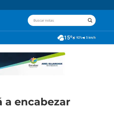
15º
92%
5 km/h
rá a encabezar