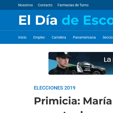
Nosotros
Contacto
Farmacias de Turno
El Día
de Esc
Inicio
Empleo
Cartelera
Panamericana
Secci
ELECCIONES 2019
Primicia: Marí