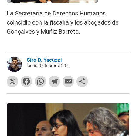
La Secretaría de Derechos Humanos
coincidió con la fiscalía y los abogados de
Gonçalves y Muñiz Barreto.
Ciro D. Yacuzzi
lunes 07 febrero, 2011
X
F
W
T
E
C
a
h
el
m
o
c
at
e
ai
m
e
s
gr
l
p
b
A
a
ar
o
p
m
tir