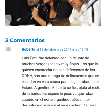
o
p
k
3 Comentarios
Roberto
el 18 de febrero de 2011 a las 15:18
Luis Patti fue detenido con un rejunte de
pruebas vergonzosas y muy flojas. Los que lo
quieren encarcelar no son defensores de los
DDHH, son una manga de delincuentes que se
escudan en esta causa para seguir robando al
Estado Argentino. El tuerto se fue, ojala al resto
de la banda les espere lo peor, ya que robar
cuando en el norte argentino fallecen por
desnutricion, merece el peor castigo. Asi será.