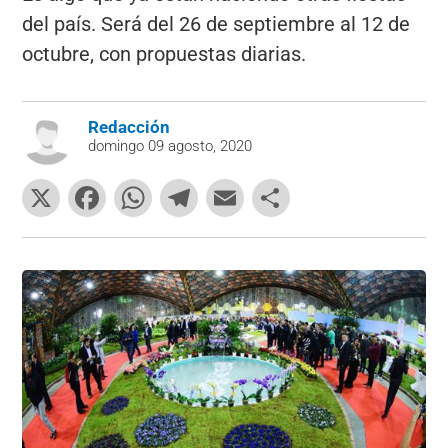
del país. Será del 26 de septiembre al 12 de
octubre, con propuestas diarias.
Redacción
domingo 09 agosto, 2020
X
F
W
T
E
C
a
h
el
m
o
c
at
e
ai
m
e
s
gr
l
p
b
A
a
ar
o
p
m
tir
o
p
k