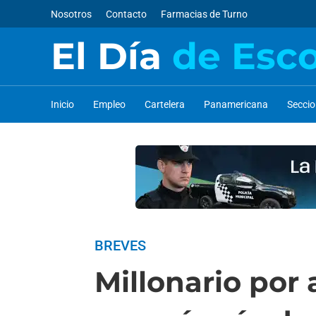
Nosotros
Contacto
Farmacias de Turno
El Día
de Esc
Inicio
Empleo
Cartelera
Panamericana
Secci
BREVES
Millonario por 