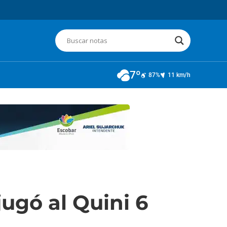
7º
87%
11 km/h
jugó al Quini 6