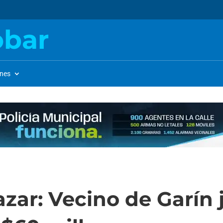
obar
ones
azar: Vecino de Garín 