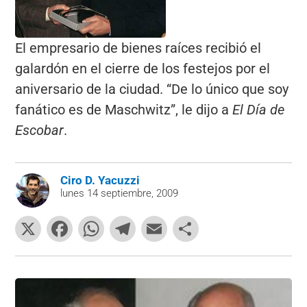
El empresario de bienes raíces recibió el
galardón en el cierre de los festejos por el
aniversario de la ciudad. “De lo único que soy
fanático es de Maschwitz”, le dijo a
El Día de
Escobar
.
Ciro D. Yacuzzi
lunes 14 septiembre, 2009
X
F
W
T
E
C
a
h
el
m
o
c
at
e
ai
m
e
s
gr
l
p