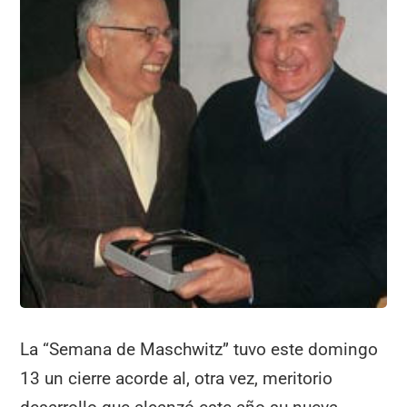
b
A
a
ar
o
p
m
tir
o
p
k
La “Semana de Maschwitz” tuvo este domingo
13 un cierre acorde al, otra vez, meritorio