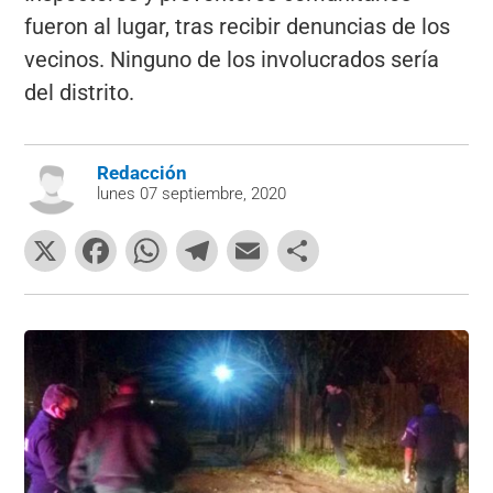
fueron al lugar, tras recibir denuncias de los
vecinos. Ninguno de los involucrados sería
del distrito.
Redacción
lunes 07 septiembre, 2020
X
F
W
T
E
C
a
h
el
m
o
c
at
e
ai
m
e
s
gr
l
p
b
A
a
ar
o
p
m
tir
o
p