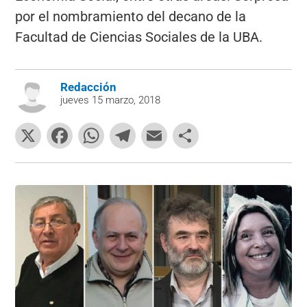
por el nombramiento del decano de la
Facultad de Ciencias Sociales de la UBA.
Redacción
jueves 15 marzo, 2018
X
F
W
T
E
C
a
h
el
m
o
c
at
e
ai
m
e
s
gr
l
p
b
A
a
ar
o
p
m
tir
o
p
k