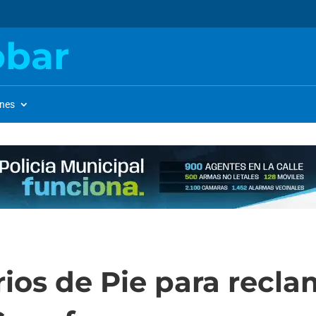
obar
ones
ios de Pie para recl