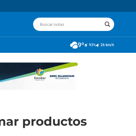
9º
93%
26 km/h
amar productos