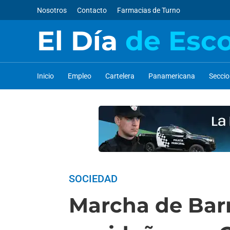
Nosotros
Contacto
Farmacias de Turno
El Día
de Esc
Inicio
Empleo
Cartelera
Panamericana
Secci
SOCIEDAD
Marcha de Barr