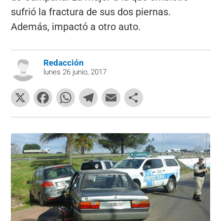
sufrió la fractura de sus dos piernas.
Además, impactó a otro auto.
Redacción
lunes 26 junio, 2017
X
F
W
T
E
C
a
h
el
m
o
c
at
e
ai
m
e
s
gr
l
p
b
A
a
ar
o
p
m
tir
o
p
k