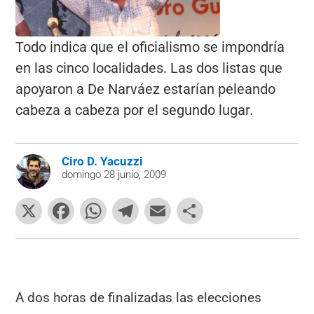
Todo indica que el oficialismo se impondría
en las cinco localidades. Las dos listas que
apoyaron a De Narváez estarían peleando
cabeza a cabeza por el segundo lugar.
Ciro D. Yacuzzi
domingo 28 junio, 2009
X
F
W
T
E
C
a
h
el
m
o
c
at
e
ai
m
e
s
gr
l
p
b
A
a
ar
A dos horas de finalizadas las elecciones