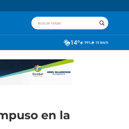
14º
99%
10 km/h
impuso en la