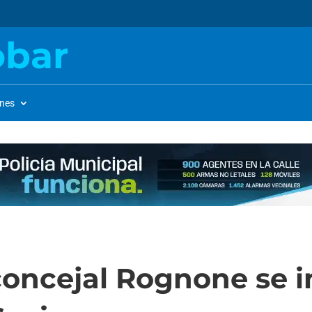
obar
ones
concejal Rognone se 