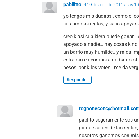
pabllitto
el 19 de abril de 2011 a las 1
yo tengos mis dudass.. como el con
sus propias reglas, y salio apoyar 
creo k asi cualkiera puede ganar… s
apoyado a nadie… hay cosas k no 
un barrio muy humilde.. y m da imp
entraban en combis a mi barrio of
pesos ,por k los voten.. me da ve
Responder
rognoneconc@hotmail.co
pablito seguramente sos u
porque sabes de las reglas,
nosotros ganamos con mist