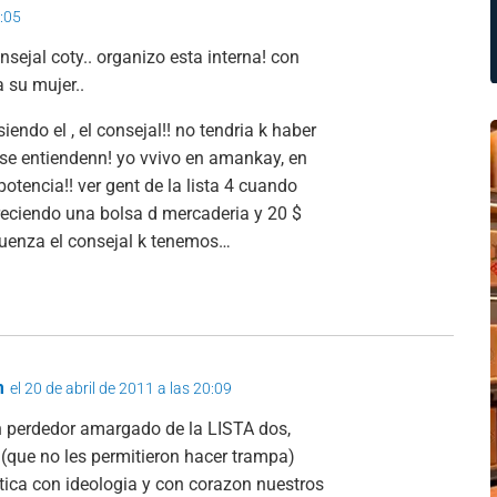
0:05
sejal coty.. organizo esta interna! con
a su mujer..
iendo el , el consejal!! no tendria k haber
se entiendenn! yo vvivo en amankay, en
otencia!! ver gent de la lista 4 cuando
reciendo una bolsa d mercaderia y 20 $
rguenza el consejal k tenemos…
m
el 20 de abril de 2011 a las 20:09
n perdedor amargado de la LISTA dos,
 (que no les permitieron hacer trampa)
ica con ideologia y con corazon nuestros