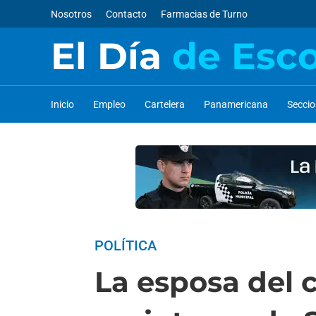
Nosotros
Contacto
Farmacias de Turno
El Día
de Esc
Inicio
Empleo
Cartelera
Panamericana
Secci
POLÍTICA
La esposa del 